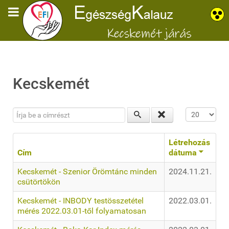
Kecskemét
Írja be a címrészt
Tételek #
Létrehozás
Cím
dátuma
Kecskemét - Szenior Örömtánc minden
2024.11.21.
csütörtökön
Kecskemét - INBODY testösszetétel
2022.03.01.
mérés 2022.03.01-től folyamatosan