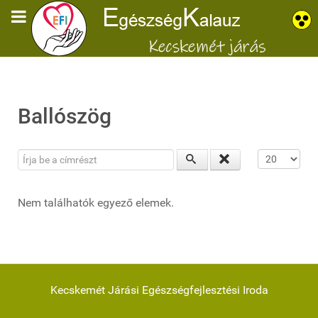
Ballószög
Írja be a címrészt
Tételek #
Nem találhatók egyező elemek.
Kecskemét Járási Egészségfejlesztési Iroda