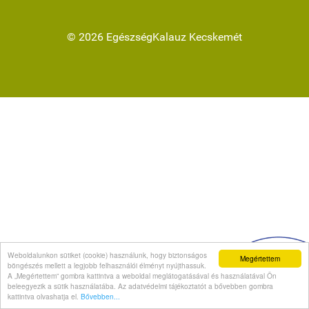
© 2026 EgészségKalauz Kecskemét
Weboldalunkon sütiket (cookie) használunk, hogy biztonságos
Megértettem
böngészés mellett a legjobb felhasználói élményt nyújthassuk.
A „Megértettem” gombra kattintva a weboldal meglátogatásával és használatával Ön
beleegyezik a sütik használatába. Az adatvédelmi tájékoztatót a bővebben gombra
kattintva olvashatja el.
Bővebben...