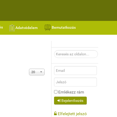
és
Bemutatkozás
Adatvédelem
Keresés
az
oldalon...
Tételek #
20
Emlékezz rám
Bejelentkezés
Elfelejtett jelszó