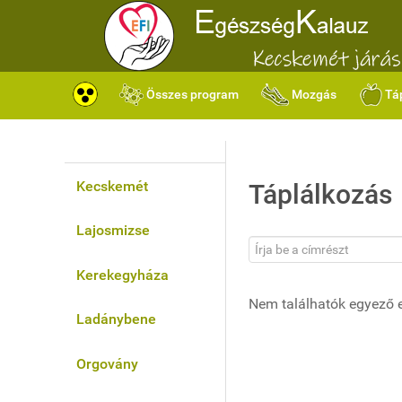
Összes program
Mozgás
Tá
Kecskemét
Táplálkozás
Lajosmizse
Írja be a címrészt
Kerekegyháza
Nem találhatók egyező 
Ladánybene
Orgovány