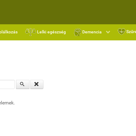
Szűr
plálkozás
Lelki egészség
Demencia
elemek.