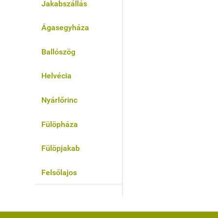
Jakabszállás
Ágasegyháza
Ballószög
Helvécia
Nyárlőrinc
Fülöpháza
Fülöpjakab
Felsőlajos