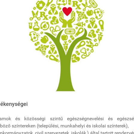
evékenységei
ramok és közösségi szintű egészségnevelési és egészség
öző színtereken (települési, munkahelyi és iskolai színterek),
kormányzatok, civil szervezetek, iskolák,) által tartott rendezv