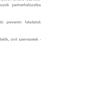
shozók partnerhálózatba
tű preventív feladatok
lők, civil szervezetek -