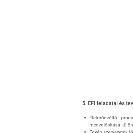
5. EFI feladatai és t
Életmódváltó prog
megvalósítása különb
Egyéb szervezetek (ön