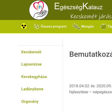
Összes program
Mozgás
Tá
Kecskemét
Bemutatkoz
Lajosmizse
Kerekegyháza
2018.04.02 és 2020.09.
Ladánybene
fejlesztése – népegészs
Orgovány