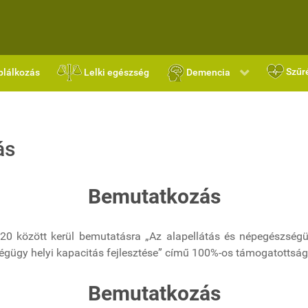
Szűr
plálkozás
Lelki egészség
Demencia
ás
Bemutatkozás
20 között kerül bemutatásra „Az alapellátás és népegészség
égügy helyi kapacitás fejlesztése” című 100%-os támogatottság
Bemutatkozás