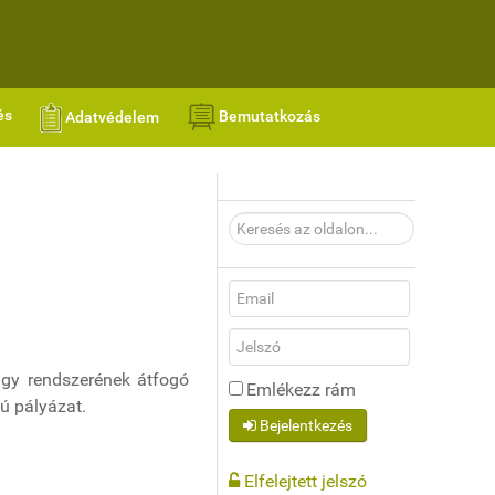
és
Bemutatkozás
Adatvédelem
Keresés
az
oldalon...
ügy rendszerének átfogó
Emlékezz rám
ú pályázat.
Bejelentkezés
Elfelejtett jelszó