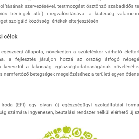
olításának szervezésével, testmozgást ösztönző szabadidős te
iós tréningek stb.) megvalósításával a kistérség valamenn
et szolgáló közösségi értékek elterjesztésén.
i célok
 egészségi állapota, növekedjen a születéskor várható élett
áma, a fejlesztés járuljon hozzá az ország átfogó népeg
en keresztül a lakosság egészségtudatosságának növeléséhez
us nemfertőző betegségek megelőzéséhez a területi egyenlőtlens
 Iroda (EFI) egy olyan új egészségügyi szolgáltatási form
ság számára ingyenesen, beutalási rendszer nélkül elérhető új sz