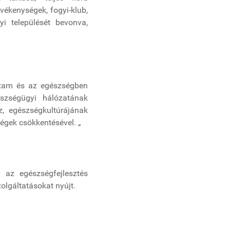
vékenységek, fogyi-klub,
yi települését bevonva,
artam és az egészségben
észségügyi hálózatának
, egészségkultúrájának
égek csökkentésével. „
a az egészségfejlesztés
olgáltatásokat nyújt.