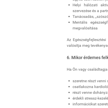
Helyi hálózati akti
szervezése és a par
Tanácsadás, „szószó
Mentális egészségf
megvalósítása
Az Egészségfejlesztési 
valósítja meg tevékenys
6. Mikor érdemes felk
Ha Ön vagy családtagja 
szeretne részt venni
csatlakozna kardioló
részt venne dohányz
érdekli stressz-keze
információkat szere