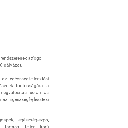
 rendszerének átfogó
ú pályázat.
az egészségfejlesztési
ésének fontosságára, a
megvalósítás során az
 az Egészségfejlesztési
napok, egészség-expo,
 tartása, teljes körű