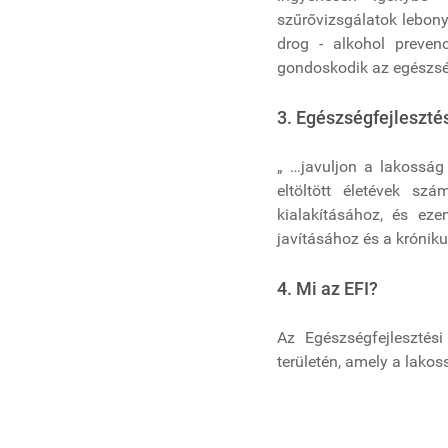
szűrővizsgálatok lebony
drog - alkohol prevenc
gondoskodik az egészség
3. Egészségfejlesztés
„ …javuljon a lakosság
eltöltött életévek sz
kialakításához, és ez
javításához és a krónik
4. Mi az EFI?
Az Egészségfejlesztési
területén, amely a lakos