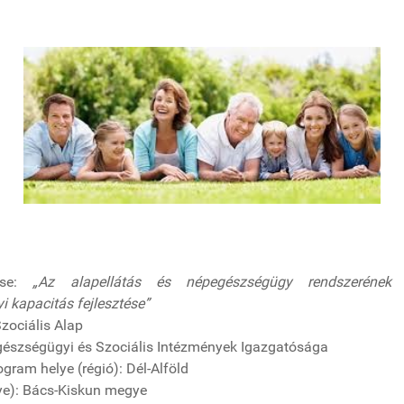
ése:
„Az alapellátás és népegészségügy rendszerének 
 kapacitás fejlesztése”
zociális Alap
észségügyi és Szociális Intézmények Igazgatósága
gram helye (régió): Dél-Alföld
ye): Bács-Kiskun megye