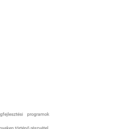
fejlesztési programok
ényeken történő részvétel