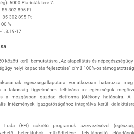
g): 6000 Piaristák tere 7.
: 85 302 895 Ft
 85 302 895 Ft
100 %
-1.8.19-17
ása
0 között kerül bemutatásra „Az alapellátás és népegészségügy
égügy helyi kapacitás fejlesztése” című 100%-os támogatottság
lakosainak egészségállapotára vonatkozóan határozza meg 
lja a lakosság figyelmének felhívása az egészségük megőrz
és a mozgásban gazdag életforma jótékony hatásaira. A 
lis Intézmények Igazgatóságához integrálva kerül kialakításra
si Iroda (EFI) sokrétű programok szervezésével (egészség
ehető betegklubok működtetése, felvilágosító előadások