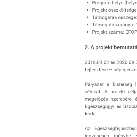
Program helye (helysé
Projekt összköltsége
Támogatás összege:
Támogatás aránya: 
Projekt száma: EFOP
2. A projekt bemutat
2018.04.02 és 2020.09.2
fejlesztése – népegészs
Pályázat a kistérség 
célokat. A projekt cé
megelőzés szerepére 
Egészségügyi és Szociá
Iroda.
Az Egészségfejleszté
ingyenesen igénybe v