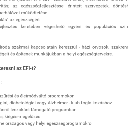
vitás; az egészségfejlesztéssel érintett szervezetek, dönté
tnerhálózat működtetése
lás” az egészségért
ejlesztés keretében végezhető egyéni és populációs szin
Iroda szakmai kapcsolatain keresztül - házi orvosok, szakrende
égeit és építenek munkájukban a helyi egészségtervekre.
eresni az EFI-t?
:
 szűrési és életmódváltó programokon
giai, diabetológiai vagy Alzheimer - klub foglalkozáshoz
ásról leszokást támogató programban
lés, kiégés-megelőzés
tne országos vagy helyi egészségprogramokról