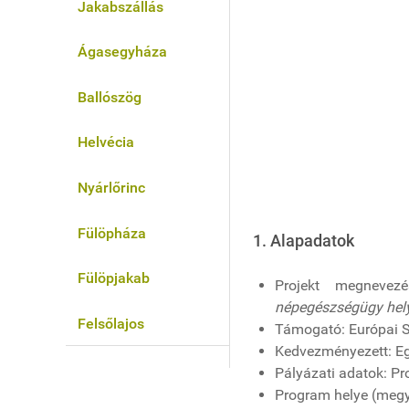
Jakabszállás
Ágasegyháza
Ballószög
Helvécia
Nyárlőrinc
Fülöpháza
1. Alapadatok
Fülöpjakab
Projekt megnevez
népegészségügy helyi
Felsőlajos
Támogató: Európai S
Kedvezményezett: Eg
Pályázati adatok: Pro
Program helye (meg