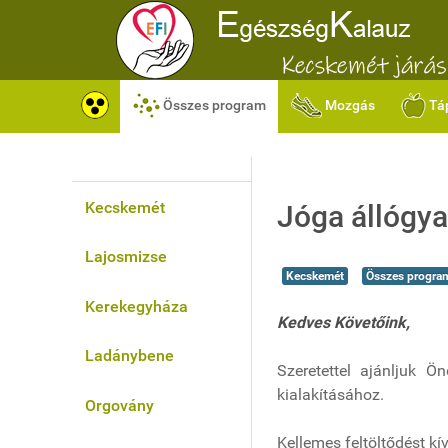
Összes program
Mozgás
Tá
Kecskemét
Jóga állógya
Lajosmizse
Kecskemét
Összes progra
Kerekegyháza
Kedves Követőink,
Ladánybene
Szeretettel ajánljuk Ö
kialakításához.
Orgovány
Kellemes feltöltődést kí