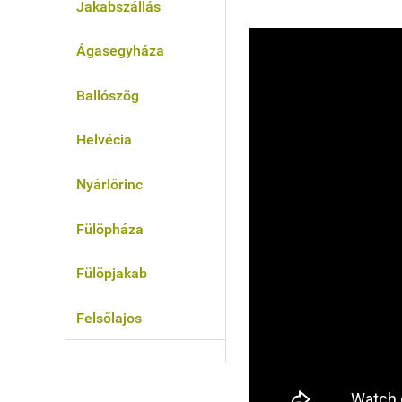
Jakabszállás
Ágasegyháza
Ballószög
Helvécia
Nyárlőrinc
Fülöpháza
Fülöpjakab
Felsőlajos