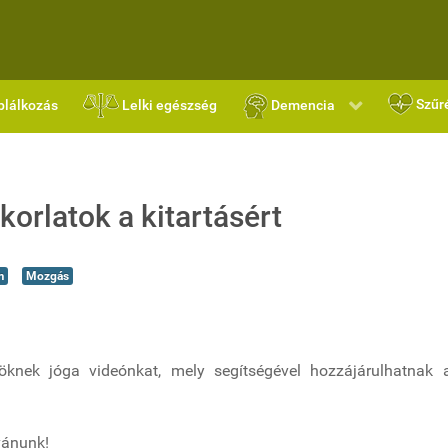
Szűr
plálkozás
Lelki egészség
Demencia
korlatok a kitartásért
m
Mozgás
nöknek jóga videónkat, mely segítségével hozzájárulhatnak a
vánunk!