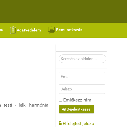
és
Bemutatkozás
Adatvédelem
Keresés
az
oldalon...
Emlékezz rám
 testi - lelki harmónia
Bejelentkezés
Elfelejtett jelszó