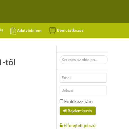
és
Bemutatkozás
Adatvédelem
Keresés
-től
az
oldalon...
Emlékezz rám
Bejelentkezés
Elfelejtett jelszó