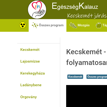
Összes program
Mozgás
Tá
Kecskemét
Kecskemét -
folyamatosa
Lajosmizse
Kerekegyháza
Kecskemét
Összes progra
Ladánybene
Orgovány