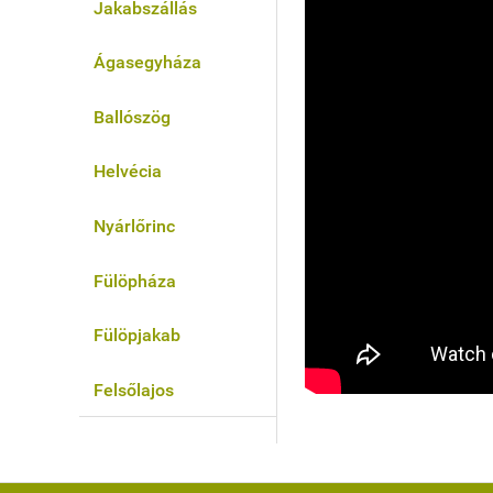
Jakabszállás
Ágasegyháza
Ballószög
Helvécia
Nyárlőrinc
Fülöpháza
Fülöpjakab
Felsőlajos