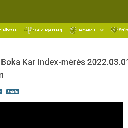
Szűr
plálkozás
Lelki egészség
Demencia
 Boka Kar Index-mérés 2022.03.01
n
m
Szűrés