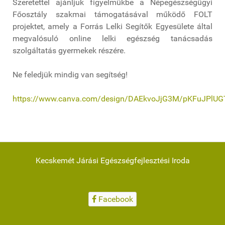
Szeretettel ajánljuk figyelmükbe a Népegészségügyi
Főosztály szakmai támogatásával működő FOLT
projektet, amely a Forrás Lelki Segítők Egyesülete által
megvalósuló online lelki egészség tanácsadás
szolgáltatás gyermekek részére.
Ne feledjük mindig van segítség!
https://www.canva.com/design/DAEkvoJjG3M/pKFuJPlU
Kecskemét Járási Egészségfejlesztési Iroda
Facebook