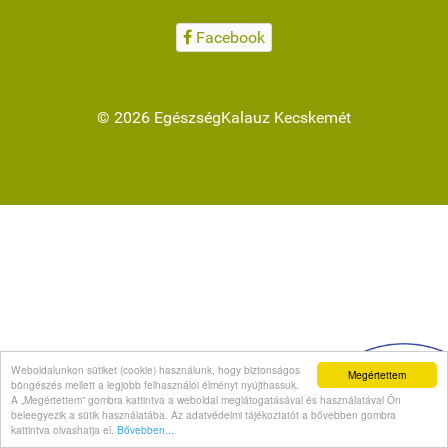
Facebook
© 2026 EgészségKalauz Kecskemét
Weboldalunkon sütiket (cookie) használunk, hogy biztonságos
Megértettem
böngészés mellett a legjobb felhasználói élményt nyújthassuk.
A „Megértettem” gombra kattintva a weboldal meglátogatásával és használatával Ön
beleegyezik a sütik használatába. Az adatvédelmi tájékoztatót a bővebben gombra
kattintva olvashatja el.
Bővebben...